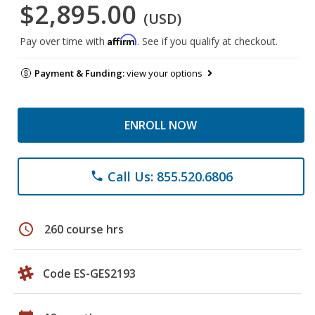
$2,895.00
(USD)
Affirm
Pay over time with
. See if you qualify at checkout.
Payment & Funding:
view your options
ENROLL NOW
Call Us: 855.520.6806
phone
schedule
260 course hrs
Code ES-GES2193