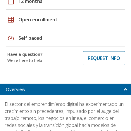
calendar_today
12 months
grid_on
Open enrollment
speed
Self paced
Have a question?
REQUEST INFO
We're here to help
Overview
El sector del emprendimiento digital ha experimentado un
crecimiento sin precedentes, impulsado por el auge del
trabajo remoto, los negocios en línea, el comercio en
redes sociales y la transición global hacia modelos de