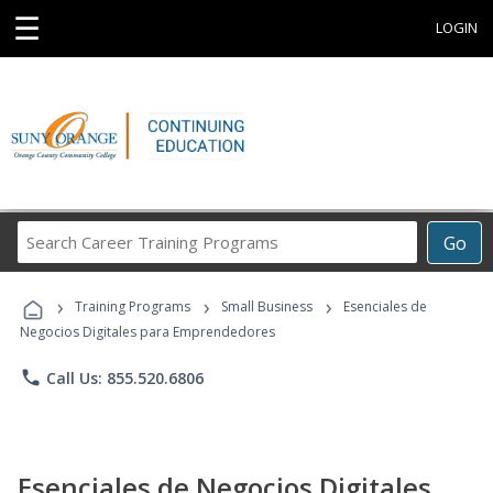
☰
LOGIN
Search
Go
Career
Training
›
›
›
Programs
Training Programs
Small Business
Esenciales de
Negocios Digitales para Emprendedores
phone
Call Us: 855.520.6806
Esenciales de Negocios Digitales