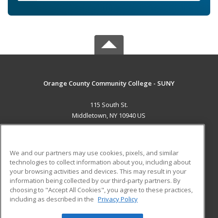
Orange County Community College - SUNY
115 South St.
Middletown, NY 10940 US
MAIN CONTENT
Career Training
We and our partners may use cookies, pixels, and similar
technologies to collect information about you, including about
ADDITIONAL RESOURCES
your browsing activities and devices. This may result in your
information being collected by our third-party partners. By
Military
Student Blog
choosing to "Accept All Cookies", you agree to these practices,
Financial Assistance
including as described in the
Privacy Policy
Help