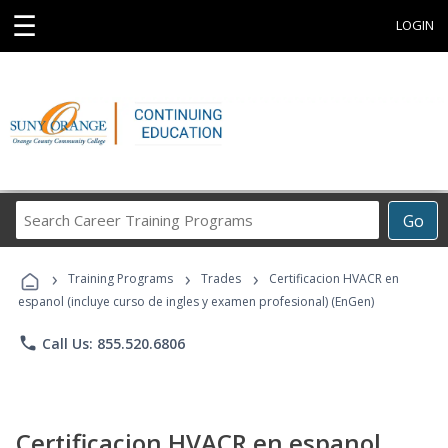
☰
LOGIN
Search
Go
Career
Training
›
›
›
Programs
Training Programs
Trades
Certificacion HVACR en
espanol (incluye curso de ingles y examen profesional) (EnGen)
phone
Call Us: 855.520.6806
Certificacion HVACR en espanol