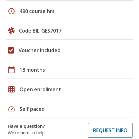
schedule
490 course hrs
Code BIL-GES7017
Voucher included
calendar_today
18 months
grid_on
Open enrollment
speed
Self paced
Have a question?
REQUEST INFO
We're here to help