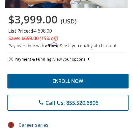
$3,999.00
(USD)
List Price:
$4,698.00
Save: $699.00
(15% off)
Affirm
Pay over time with
. See if you qualify at checkout.
Payment & Funding:
view your options
ENROLL NOW
Call Us: 855.520.6806
phone
info
Career series