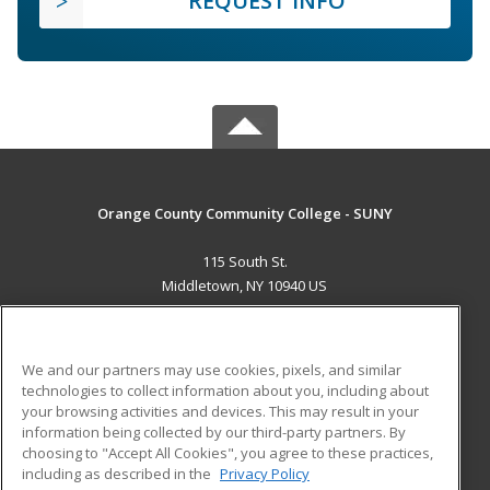
REQUEST INFO
Orange County Community College - SUNY
115 South St.
Middletown, NY 10940 US
MAIN CONTENT
Career Training
We and our partners may use cookies, pixels, and similar
technologies to collect information about you, including about
ADDITIONAL RESOURCES
your browsing activities and devices. This may result in your
information being collected by our third-party partners. By
Military
Student Blog
choosing to "Accept All Cookies", you agree to these practices,
Financial Assistance
including as described in the
Privacy Policy
Help