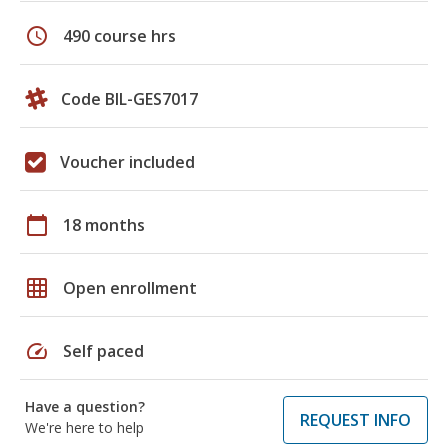
schedule
490 course hrs
Code BIL-GES7017
Voucher included
calendar_today
18 months
grid_on
Open enrollment
speed
Self paced
Have a question?
REQUEST INFO
We're here to help