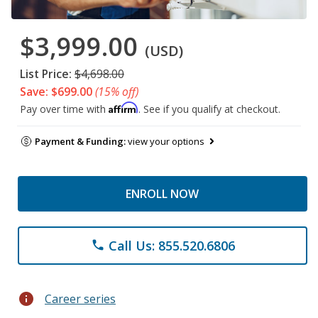
$3,999.00
(USD)
List Price:
$4,698.00
Save: $699.00
(15% off)
Affirm
Pay over time with
. See if you qualify at checkout.
Payment & Funding:
view your options
ENROLL NOW
Call Us: 855.520.6806
phone
info
Career series