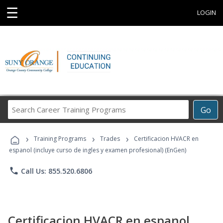
☰
LOGIN
Search
Go
Career
Training
›
›
›
Programs
Training Programs
Trades
Certificacion HVACR en
espanol (incluye curso de ingles y examen profesional) (EnGen)
phone
Call Us: 855.520.6806
Certificacion HVACR en espanol